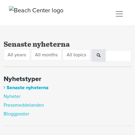
Senaste nyheterna
All years
All months
All topics
Nyhetstyper
Senaste nyheterna
Nyheter
Pressmeddelanden
Bloggposter