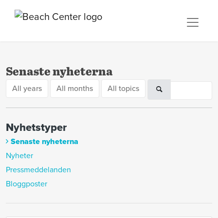
Senaste nyheterna
All years
All months
All topics
Nyhetstyper
Senaste nyheterna
Nyheter
Pressmeddelanden
Bloggposter